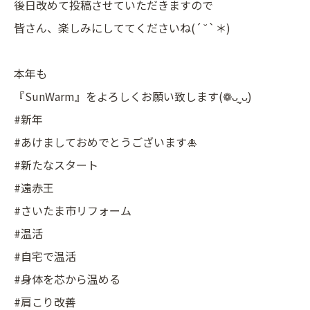
後日改めて投稿させていただきますので
皆さん、楽しみにしててくださいね(´˘`＊)
本年も
『SunWarm』をよろしくお願い致します(❁ᴗ͈ˬᴗ͈)
#新年
#あけましておめでとうございます🎍
#新たなスタート
#遠赤王
#さいたま市リフォーム
#温活
#自宅で温活
#身体を芯から温める
#肩こり改善